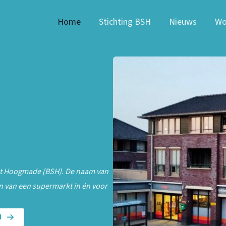
Home
Stichting BSH
Nieuws
Wo
kt Hoogmade (BSH). De naam van
en van een supermarkt in én voor
N