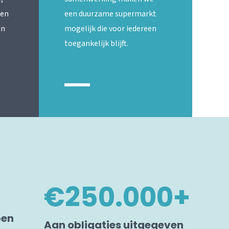
 en
een duurzame supermarkt
an
mogelijk die voor iedereen
toegankelijk blijft.
€
250.000
+
ben
Aan obligaties uitgegeven