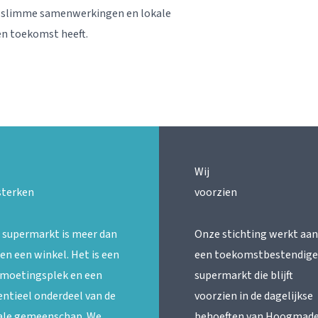
r slimme samenwerkingen en lokale
en toekomst heeft.
Wij
sterken
voorzien
 supermarkt is meer dan
Onze stichting werkt aan
een een winkel. Het is een
een toekomstbestendige
moetingsplek en een
supermarkt die blijft
entieel onderdeel van de
voorzien in de dagelijkse
ale gemeenschap. We
behoeften van Hoogmade