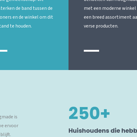
sterken de band tussen de
met een moderne winkel
oners en de winkel om dit
een breed assortiment a
stand te houden.
verse producten.
250
+
ogmade is
we ervoor
Huishoudens die heb
lijft.