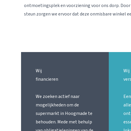
ontmoetingsplek en voorziening voor ons dorp. Doo
steun zorgen we ervoor dat deze onmisbare winkel e
Wij
Wij
financieren
ver
We zoeken actief naar
Een
mogelijkheden om de
all
supermarkt in Hoogmade te
ont
behouden. Mede met behulp
ess
van obligatieleningen van de
lok